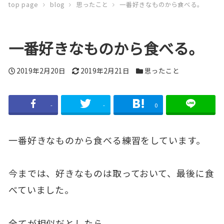
top page
blog
思ったこと
一番好きなものから食べる。
一番好きなものから食べる。
投
2019年2月20日
更
2019年2月21日
カ
思ったこと
稿
新
テ
日
日
ゴ
-
-
0
リ
ー
一番好きなものから食べる練習をしています。
今までは、好きなものは取っておいて、最後に食
べていました。
全てが相似だとしたら。