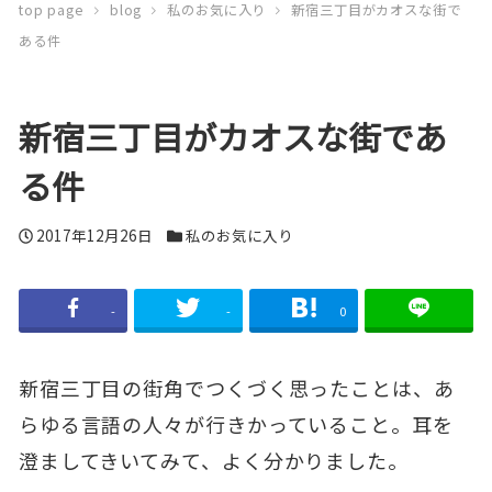
top page
blog
私のお気に入り
新宿三丁目がカオスな街で
ある件
新宿三丁目がカオスな街であ
る件
投
2017年12月26日
カ
私のお気に入り
稿
テ
日
ゴ
-
-
0
リ
ー
新宿三丁目の街角でつくづく思ったことは、あ
らゆる言語の人々が行きかっていること。耳を
澄ましてきいてみて、よく分かりました。