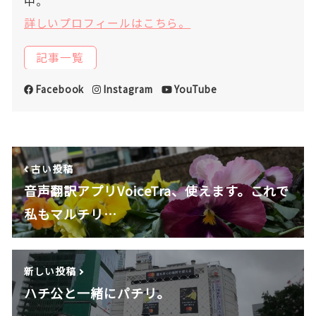
中。
詳しいプロフィールはこちら。
記事一覧
Facebook
Instagram
YouTube
古い投稿
音声翻訳アプリVoiceTra、使えます。これで
私もマルチリ…
新しい投稿
ハチ公と一緒にパチリ。