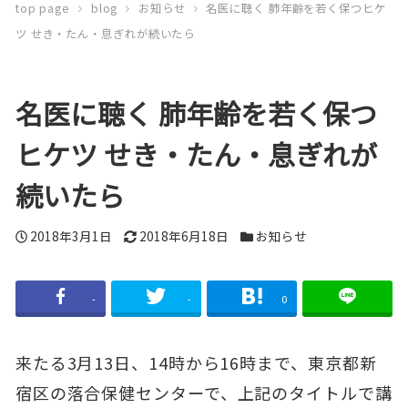
top page
blog
お知らせ
名医に聴く 肺年齢を若く保つヒケ
ツ せき・たん・息ぎれが続いたら
名医に聴く 肺年齢を若く保つ
ヒケツ せき・たん・息ぎれが
続いたら
投
2018年3月1日
更
2018年6月18日
カ
お知らせ
稿
新
テ
日
日
ゴ
-
-
0
リ
ー
来たる3月13日、14時から16時まで、東京都新
宿区の落合保健センターで、上記のタイトルで講