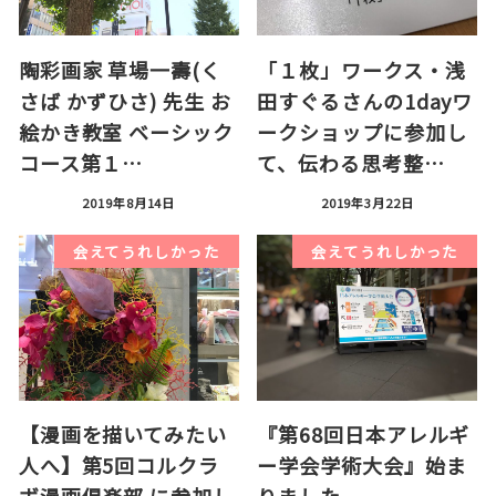
陶彩画家 草場一壽(く
「１枚」ワークス・浅
さば かずひさ) 先生 お
田すぐるさんの1dayワ
絵かき教室 ベーシック
ークショップに参加し
コース第１…
て、伝わる思考整…
2019年8月14日
2019年3月22日
会えてうれしかった
会えてうれしかった
【漫画を描いてみたい
『第68回日本アレルギ
人へ】第5回コルクラ
ー学会学術大会』始ま