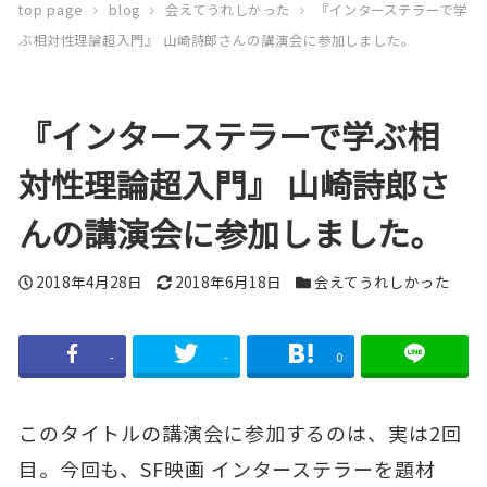
top page
blog
会えてうれしかった
『インターステラーで学
ぶ相対性理論超入門』 山崎詩郎さんの講演会に参加しました。
『インターステラーで学ぶ相
対性理論超入門』 山崎詩郎さ
んの講演会に参加しました。
投
2018年4月28日
更
2018年6月18日
カ
会えてうれしかった
稿
新
テ
日
日
ゴ
-
-
0
リ
ー
このタイトルの講演会に参加するのは、実は2回
目。今回も、SF映画 インターステラーを題材