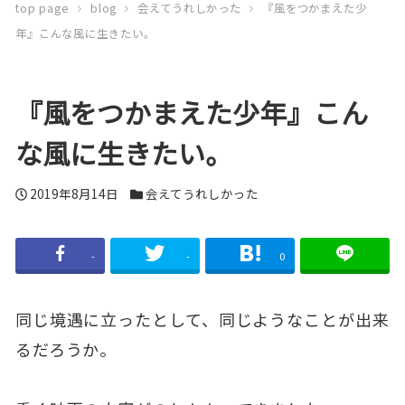
top page
blog
会えてうれしかった
『風をつかまえた少
年』こんな風に生きたい。
『風をつかまえた少年』こん
な風に生きたい。
投
2019年8月14日
カ
会えてうれしかった
稿
テ
日
ゴ
-
-
0
リ
ー
同じ境遇に立ったとして、同じようなことが出来
るだろうか。