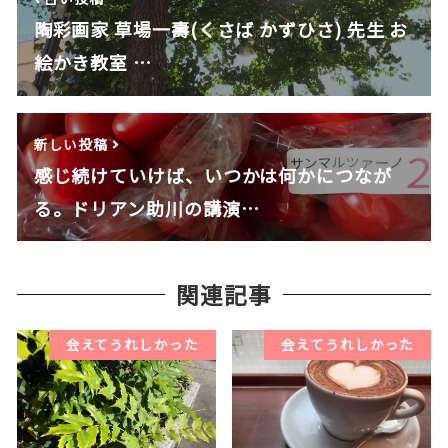
陶彩画家 草場一壽(くさば かずひさ) 先生 お
絵かき教室 …
新しい投稿
感じ続けていけば、いつかは何かにつなが
る。ドリアン助川の講演…
関連記事
会えてうれしかった
会えてうれしかった