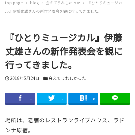
top page
blog
会えてうれしかった
『ひとりミュージカ
ル』伊藤丈雄さんの新作発表会を観に行ってきました。
『ひとりミュージカル』伊藤
丈雄さんの新作発表会を観に
行ってきました。
投
2018年5月24日
カ
会えてうれしかった
稿
テ
日
ゴ
-
-
0
リ
ー
場所は、老舗のレストランライブハウス、ラド
ンナ原宿。