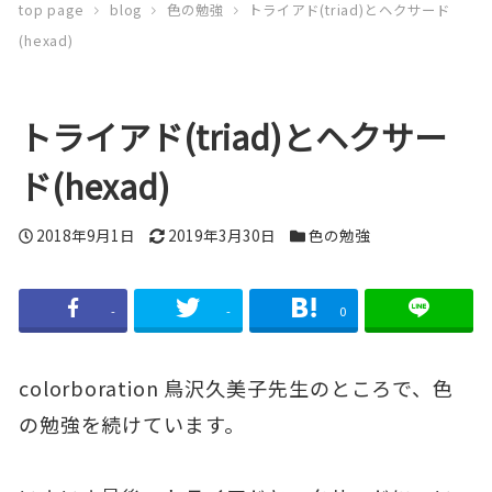
top page
blog
色の勉強
トライアド(triad)とヘクサード
(hexad)
トライアド(triad)とヘクサー
ド(hexad)
投
2018年9月1日
更
2019年3月30日
カ
色の勉強
稿
新
テ
日
日
ゴ
-
-
0
リ
ー
colorboration 鳥沢久美子先生のところで、色
の勉強を続けています。