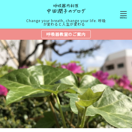
MENU
Change your breath, change your life. 呼吸
が変わると人生が変わる
呼吸器教室のご案内