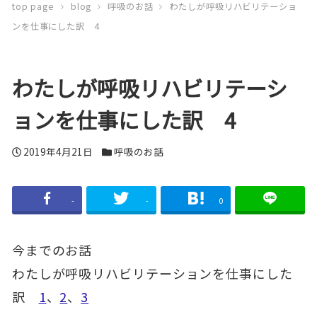
top page
blog
呼吸のお話
わたしが呼吸リハビリテーショ
ンを仕事にした訳 4
わたしが呼吸リハビリテーシ
ョンを仕事にした訳 4
投
2019年4月21日
カ
呼吸のお話
稿
テ
日
ゴ
-
-
0
リ
ー
今までのお話
わたしが呼吸リハビリテーションを仕事にした
訳
1
、
2
、
3